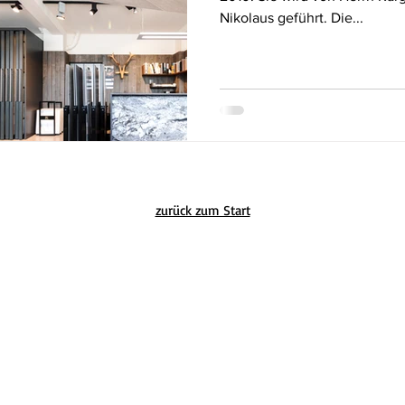
Nikolaus geführt. Die...
zurück zum Start
Fliesen- und Ofenwerkstatt
Bundesstraße 8
9241 Wernberg
T +43 650 3785426
rie
office@fliesenwerkstatt.at