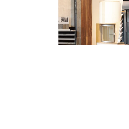
WIR ARBEITEN FÜR:
Privatkunden
Installateure
Architekten
Gastronomie & Hotele
Baumanager